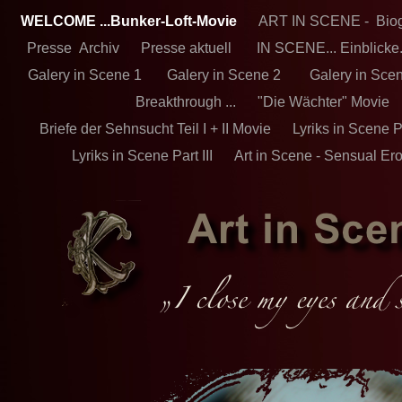
WELCOME ...Bunker-Loft-Movie
ART IN SCENE - Bio
Presse Archiv
Presse aktuell
IN SCENE... Einblicke
Galery in Scene 1
Galery in Scene 2
Galery in Scen
Breakthrough ...
"Die Wächter" Movie
Briefe der Sehnsucht Teil I + II Movie
Lyriks in Scene 
Lyriks in Scene Part III
Art in Scene - Sensual Ero